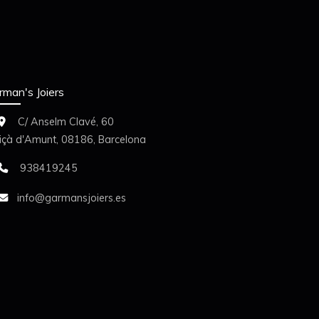
rman's Joiers
C/ Anselm Clavé, 60
liçà d'Amunt,
08186,
Barcelona
938419245
info
garmansjoiers.es