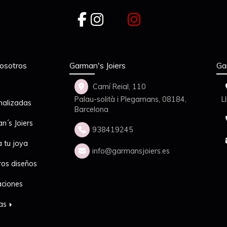
osotros
Garman's Joiers
Ga
Camí Reial, 110
Palau-solità i Plegamans,
08184,
L
nalizadas
Barcelona
n´s Joiers
938419245
a tu joya
info
garmansjoiers.es
ros diseños
aciones
das