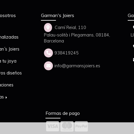
osotros
Garman's Joiers
Ga
Camí Reial, 110
Palau-solità i Plegamans,
08184,
L
nalizadas
Barcelona
n´s Joiers
938419245
a tu joya
info
garmansjoiers.es
ros diseños
aciones
das
Formas de pago