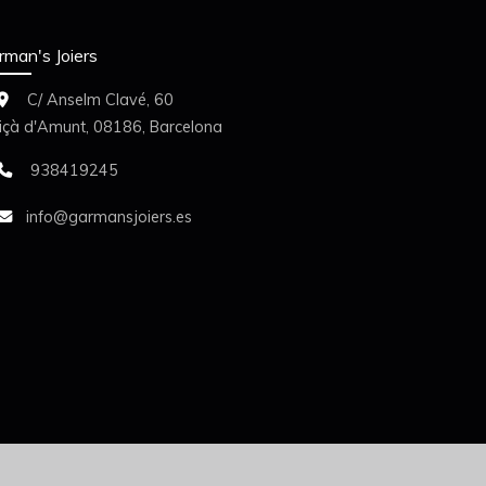
rman's Joiers
C/ Anselm Clavé, 60
liçà d'Amunt,
08186,
Barcelona
938419245
info
garmansjoiers.es