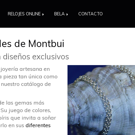
RELOJES ONLINE
BELA
CONTACTO
des de Montbui
n diseños exclusivos
joyería artesana en
na pieza tan única como
 nuestro catálogo de
 de las gemas más
 Su juego de colores,
íris que invita a soñar
rlo en sus
diferentes