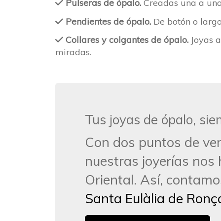
Pulseras de ópalo.
Creadas una a una,
Pendientes de ópalo.
De botón o largos
Collares y colgantes de ópalo.
Joyas a
miradas.
Tus joyas de ópalo, si
jumbotron
Con dos puntos de ven
nuestras joyerías nos 
Oriental. Así, contamo
Santa Eulàlia de Ron