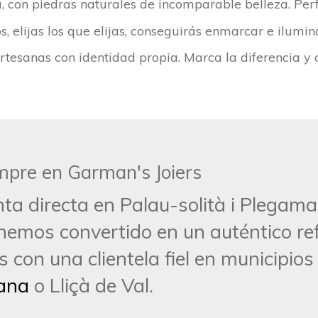
 con piedras naturales de incomparable belleza. Perf
, elijas los que elijas, conseguirás enmarcar e ilumina
rtesanas con identidad propia. Marca la diferencia y c
empre en Garman's Joiers
ta directa en Palau-solità i Plegam
hemos convertido en un auténtico ref
s con una clientela fiel en municipi
çana
o Lliçà de Val.