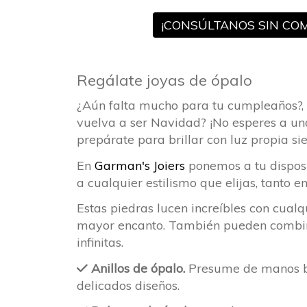
¡CONSÚLTANOS SIN CO
Regálate joyas de ópalo
¿Aún falta mucho para tu cumpleaños?,
vuelva a ser Navidad? ¡No esperes a una
prepárate para brillar con luz propia si
En
Garman's Joiers
ponemos a tu disposi
a cualquier estilismo que elijas, tanto 
Estas piedras lucen increíbles con cualq
mayor encanto. También pueden combinars
infinitas.
Anillos de ópalo.
Presume de manos bon
delicados diseños.