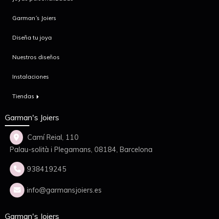
Garman´s Joiers
Diseña tu joya
Nuestros diseños
Instalaciones
Tiendas
Garman's Joiers
Camí Reial, 110
Palau-solità i Plegamans,
08184,
Barcelona
938419245
info
garmansjoiers.es
Garman's Joiers