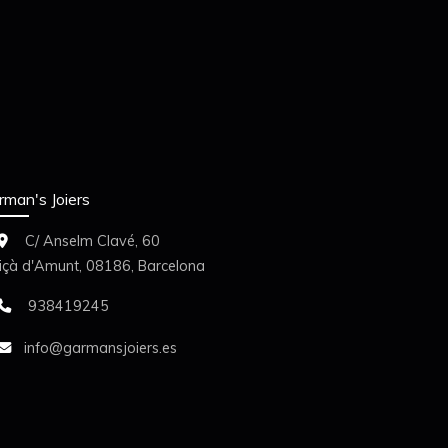
rman's Joiers
C/ Anselm Clavé, 60
liçà d'Amunt,
08186,
Barcelona
938419245
info
garmansjoiers.es