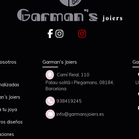
osotros
Garman's Joiers
Ga
Camí Reial, 110
Palau-solità i Plegamans,
08184,
L
nalizadas
Barcelona
n´s Joiers
938419245
a tu joya
info
garmansjoiers.es
ros diseños
aciones