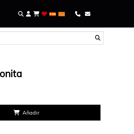
conita
Añadir